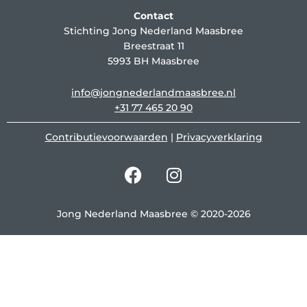
Contact
Stichting Jong Nederland Maasbree
Breestraat 11
5993 BH Maasbree
info@jongnederlandmaasbree.nl
+31 77 465 20 90
Contributievoorwaarden
|
Privacyverklaring
F
I
a
n
c
s
e
t
Jong Nederland Maasbree © 2020-2026
b
a
o
g
o
r
k
a
m