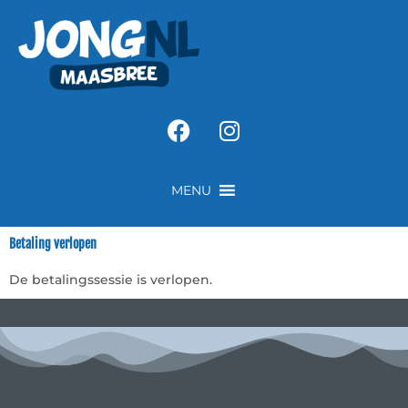
Ga
naar
de
inhoud
Facebook
Instagram
MENU
Betaling verlopen
De betalingssessie is verlopen.