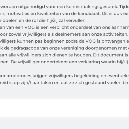
ers worden uitgenodigd voor een kennismakingsgesprek. Tij
, motivaties en kwaliteiten van de kandidaat. Dit is ook 
elen en de rol die hij/zij zal vervullen.
en van een VOG is een verplicht onderdeel van ons aanna
r zowel vrijwilligers als deelnemers aan onze activiteiten
willigers kunnen pas beginnen zodra de VOG is ontvangen 
 de gedragscode van onze vereniging doorgenomen met de n
n alle vrijwilligers zich dienen te houden. Dit document i
en. De vrijwilliger ondertekent een verklaring waarin hij/z
nnameproces krijgen vrijwilligers begeleiding en eventuele
reid is op zijn/haar taken en dat ze zich gesteund voelen bi