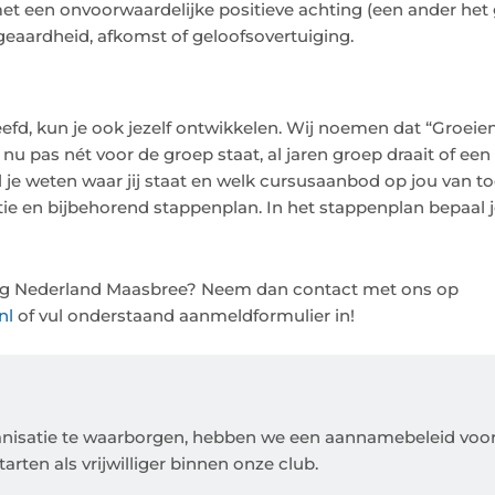
n met een onvoorwaardelijke positieve achting (een ander het
n geaardheid, afkomst of geloofsovertuiging.
eefd, kun je ook jezelf ontwikkelen. Wij noemen dat “Groeie
nu pas nét voor de groep staat, al jaren groep draait of een 
 je weten waar jij staat en welk cursusaanbod op jou van to
tie en bijbehorend stappenplan. In het stappenplan bepaal j
ij Jong Nederland Maasbree? Neem dan contact met ons op
nl
of vul onderstaand aanmeldformulier in!
ganisatie te waarborgen, hebben we een aannamebeleid voor n
rten als vrijwilliger binnen onze club.