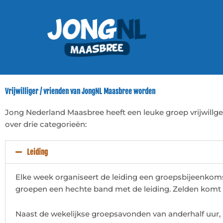
Ga
naar
de
inhoud
Vrijwilliger / vrienden van JongNL Maasbree worden
Jong Nederland Maasbree heeft een leuke groep vrijwillger
over drie categorieën:
Leiding
Elke week organiseert de leiding een groepsbijeenkoms
groepen een hechte band met de leiding. Zelden komt h
Naast de wekelijkse groepsavonden van anderhalf uur, i