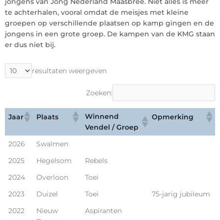
jongens van Jong Nederland Maasbree. Niet alles is meer
te achterhalen, vooral omdat de meisjes met kleine
groepen op verschillende plaatsen op kamp gingen en de
jongens in een grote groep. De kampen van de KMG staan
er dus niet bij.
resultaten weergeven
Zoeken:
Winnend
Jaar
Plaats
Opmerking
Vendel / Groep
2026
Swalmen
2025
Hegelsom
Rebels
2024
Overloon
Toei
2023
Duizel
Toei
75-jarig jubileum
2022
Nieuw
Aspiranten