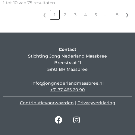
1 tot 10 van 75 resultaten
…
❮
1
2
3
4
5
8
❯
Contact
Stichting Jong Nederland Maasbree
Breestraat 11
5993 BH Maasbree
info@jongnederlandmaasbree.nl
+31 77 465 20 90
Contributievoorwaarden
|
Privacyverklaring
F
I
a
n
c
s