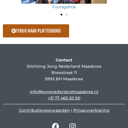
Fouragehok
TERUG NAAR PLATTEGROND
Contact
Stichting Jong Nederland Maasbree
Breestraat 11
5993 BH Maasbree
info@jongnederlandmaasbree.nl
+31 77 465 20 90
Contributievoorwaarden
|
Privacyverklaring
F
I