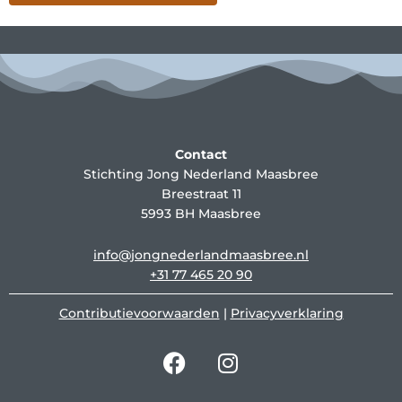
Contact
Stichting Jong Nederland Maasbree
Breestraat 11
5993 BH Maasbree
info@jongnederlandmaasbree.nl
+31 77 465 20 90
Contributievoorwaarden
|
Privacyverklaring
F
I
a
n
c
s