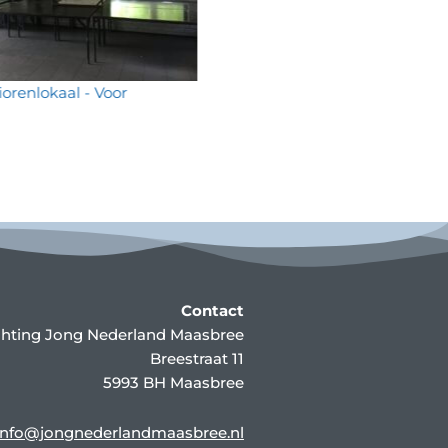
orenlokaal - Voor
Maxiorenlokaal 
Contact
chting Jong Nederland Maasbree
Breestraat 11
5993 BH Maasbree
info@jongnederlandmaasbree.nl