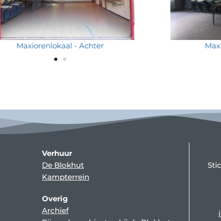
Maxiorenlokaal - Achter
Maxi
Verhuur
De Blokhut
Sti
Kampterrein
Overig
Archief