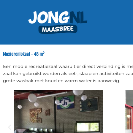
Ga
naar
de
inhoud
Maxiorenlokaal - 48 m²
Een mooie recreatiezaal waaruit er direct verbinding is m
zaal kan gebruikt worden als eet-, slaap en activiteiten za
grote wasbak met koud en warm water is aanwezig.