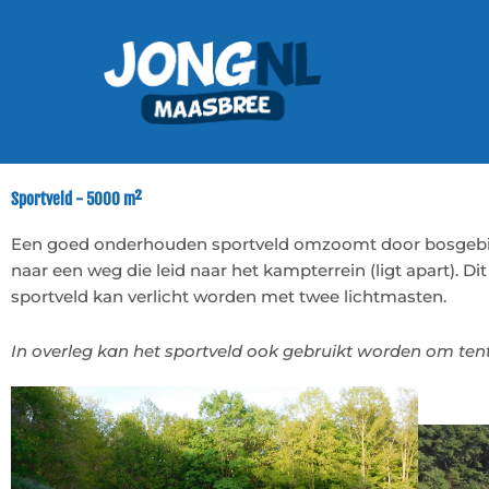
Ga
naar
de
inhoud
Sportveld - 5000 m²
Een goed onderhouden sportveld omzoomt door bosgebied. 
naar een weg die leid naar het kampterrein (ligt apart). Di
sportveld kan verlicht worden met twee lichtmasten.
In overleg kan het sportveld ook gebruikt worden om tent