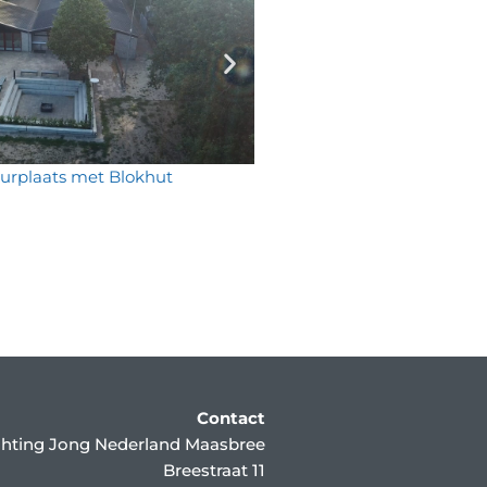
rplaats met Blokhut
Sportveld (2020) - 
Contact
chting Jong Nederland Maasbree
Breestraat 11