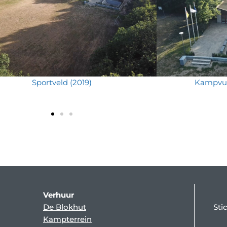
Sportveld (2019)
Kampvuu
Verhuur
De Blokhut
Sti
Kampterrein