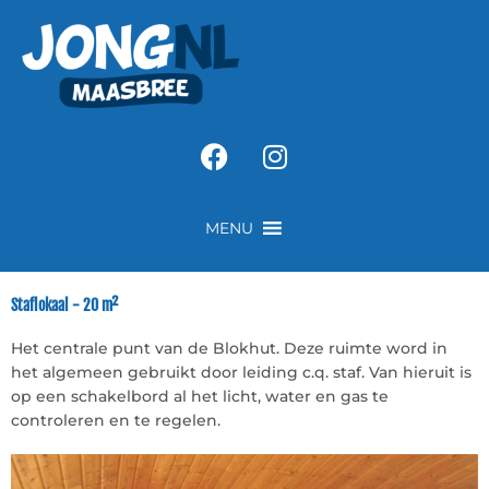
Ga
naar
de
inhoud
Facebook
Instagram
MENU
Staflokaal - 20 m²
Het centrale punt van de Blokhut. Deze ruimte word in
het algemeen gebruikt door leiding c.q. staf. Van hieruit is
op een schakelbord al het licht, water en gas te
controleren en te regelen.