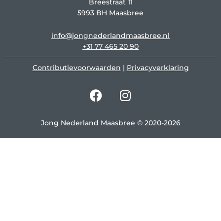
Breestraat 11
5993 BH Maasbree
info@jongnederlandmaasbree.nl
+31 77 465 20 90
Contributievoorwaarden
|
Privacyverklaring
F
I
a
n
c
s
e
t
Jong Nederland Maasbree © 2020-2026
b
a
o
g
o
r
k
a
m